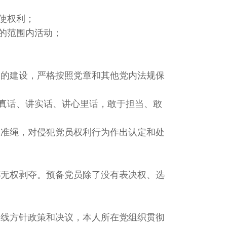
使权利；
的范围内活动；
党的建设，严格按照党章和其他党内法规保
真话、讲实话、讲心里话，敢于担当、敢
为准绳，对侵犯党员权利行为作出认定和处
都无权剥夺。预备党员除了没有表决权、选
路线方针政策和决议，本人所在党组织贯彻