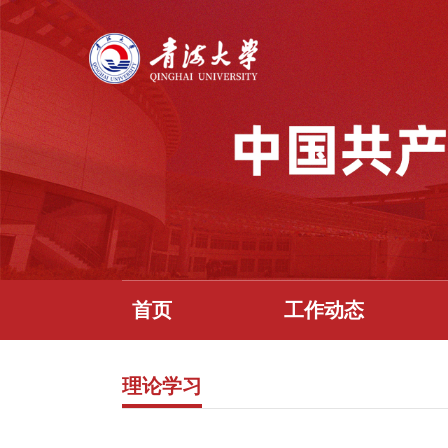
首页
工作动态
理论学习