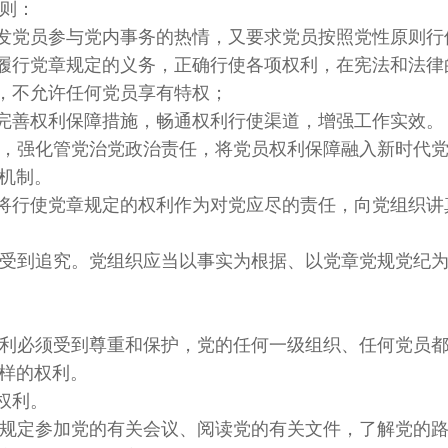
原则：
发党员参与党内事务的热情，又要求党员按照党性原则行
履行党章规定的义务，正确行使各项权利，在宪法和法律
，不允许任何党员享有特权；
完善权利保障措施，畅通权利行使渠道，增强工作实效。
位，强化管党治党政治责任，将党员权利保障融入新时代
机制。
将行使党章规定的权利作为对党应尽的责任，向党组织讲
须受到追究。党组织应当以事实为根据、以党章党规党纪
权利必须受到尊重和保护，党的任何一级组织、任何党员
样的权利。
权利。
照规定参加党的有关会议、阅读党的有关文件，了解党的