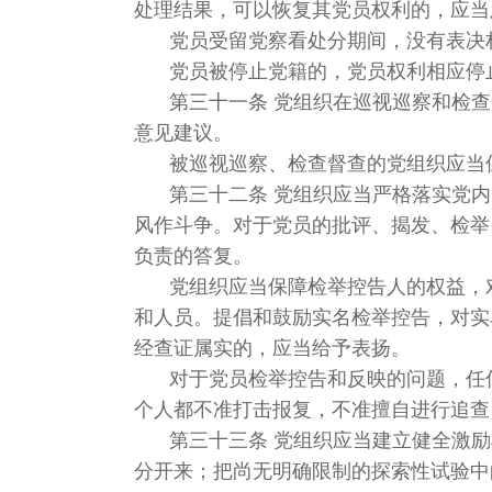
处理结果，可以恢复其党员权利的，应当
党员受留党察看处分期间，没有表决
党员被停止党籍的，党员权利相应停
第三十一条 党组织在巡视巡察和检
意见建议。
被巡视巡察、检查督查的党组织应当
第三十二条 党组织应当严格落实党
风作斗争。对于党员的批评、揭发、检举
负责的答复。
党组织应当保障检举控告人的权益，
和人员。提倡和鼓励实名检举控告，对实
经查证属实的，应当给予表扬。
对于党员检举控告和反映的问题，任
个人都不准打击报复，不准擅自进行追查
第三十三条 党组织应当建立健全激
分开来；把尚无明确限制的探索性试验中