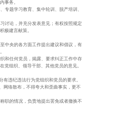
内事务。
育、专题学习教育、集中轮训、脱产培训、
学习讨论，并充分发表意见；有权按照规定
积极建言献策。
直至中央的各方面工作提出建议和倡议，有
。
组织和任何党员，揭露、要求纠正工作中存
在党组织、领导干部、其他党员的意见。
分有违纪违法行为党组织和党员的要求。
、网络散布，不得夸大和歪曲事实，更不
不称职的情况，负责地提出罢免或者撤换不