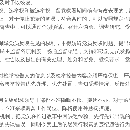
及时予以恢复。
权、选举权和被选举权。留党察看期间确有悔改表现的，
止。对于停止党籍的党员，符合条件的，可以按照规定程
查督查中，可以通过个别谈话、召开座谈会、调查研究、
保障党员反映意见的权利，不得妨碍党员反映问题、提出
内民主监督各项制度，畅通监督渠道，支持和鼓励党员发
、控告以及提出的有关处理、处分和罢免、撤换要求，党
对检举控告人的信息以及检举控告内容必须严格保密，严
名检举控告优先办理、优先处置，告知受理情况、反馈处
何党组织和领导干部都不准隐瞒不报、拖延不办。对于通
，不准采取调离工作岗位、降格使用等惩罚措施。
励机制，把党员在推进改革中因缺乏经验、先行先试出现
的失误错误，同明令禁止后依然我行我素的违纪违法行为