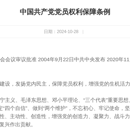
中国共产党党员权利保障条例
日期：2024-10-28
|
会议审议批准 2004年9月22日中共中央发布 2020年1
的建设，发扬党内民主，保障党员权利，增强党的生机活
列宁主义、毛泽东思想、邓小平理论、“三个代表”重要思
定“四个自信”、做到“两个维护”，不忘初心、牢记使命
性、主动性、创造性，增强党的创造力、凝聚力、战斗力
复兴作出贡献。