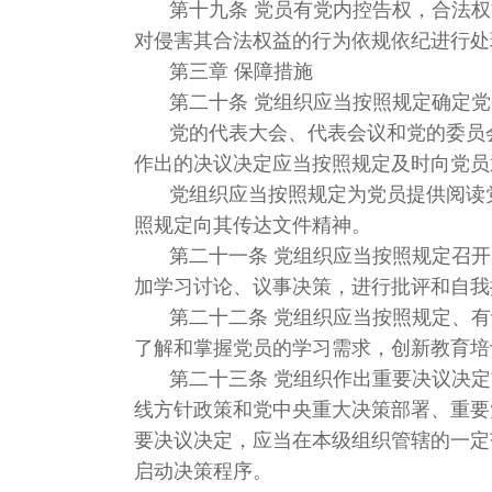
第十九条 党员有党内控告权，合法
对侵害其合法权益的行为依规依纪进行处
第三章 保障措施
第二十条 党组织应当按照规定确定
党的代表大会、代表会议和党的委员
作出的决议决定应当按照规定及时向党员
党组织应当按照规定为党员提供阅读
照规定向其传达文件精神。
第二十一条 党组织应当按照规定召
加学习讨论、议事决策，进行批评和自我
第二十二条 党组织应当按照规定、
了解和掌握党员的学习需求，创新教育培
第二十三条 党组织作出重要决议决
线方针政策和党中央重大决策部署、重要
要决议决定，应当在本级组织管辖的一定
启动决策程序。