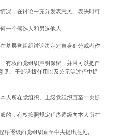
解情况，在讨论中充分发表意见。表决时可
任何一个候选人和另选他人。
；在基层党组织讨论决定对自身处分或者作
下，有权向党组织声明保留，并且可以把自
求意见、干部选拔任用以及公示等过程中提
向本人所在党组织、上级党组织直至中央提
不服的，有权按照规定程序逐级向本人所在
程序逐级向党组织直至中央提出意见。