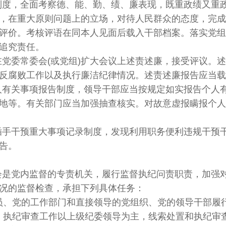
制度，全面考察德、能、勤、绩、廉表现，既重政绩又重
，在重大原则问题上的立场，对待人民群众的态度，完成
评价。考核评语在同本人见面后载入干部档案。落实党组
追究责任。
在党委常委会(或党组)扩大会议上述责述廉，接受评议。
反腐败工作以及执行廉洁纪律情况。述责述廉报告应当载
人有关事项报告制度，领导干部应当按规定如实报告个人
地等。有关部门应当加强抽查核实。对故意虚报瞒报个人
插手干预重大事项记录制度，发现利用职务便利违规干预
告。
会是党内监督的专责机关，履行监督执纪问责职责，加强
况的监督检查，承担下列具体任务：
委员、党的工作部门和直接领导的党组织、党的领导干部履
制，执纪审查工作以上级纪委领导为主，线索处置和执纪审