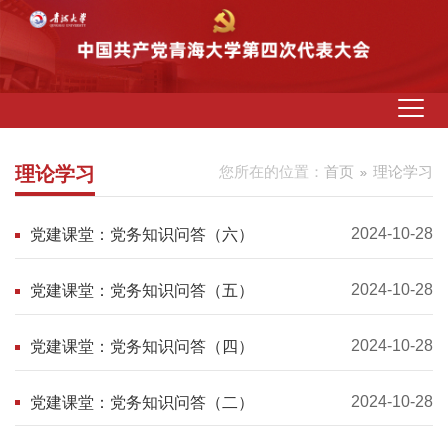
理论学习
您所在的位置：
首页
理论学习
2024-10-28
党建课堂：党务知识问答（六）
2024-10-28
党建课堂：党务知识问答（五）
2024-10-28
党建课堂：党务知识问答（四）
2024-10-28
党建课堂：党务知识问答（二）